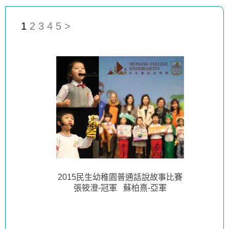
1
2
3
4
5
>
2015民生幼稚園普通話說故事比賽
張筱澄-冠軍 蘇柏熹-亞軍