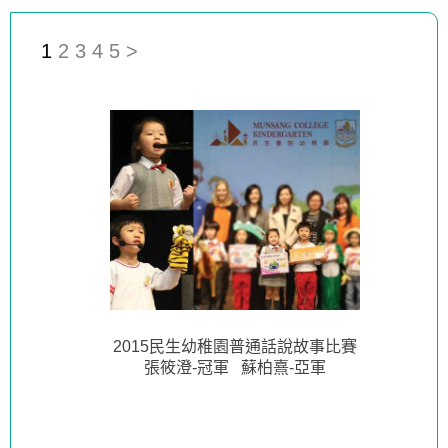
1
2
3
4
5
>
2015民生幼稚園普通話說故事比賽
張筱澄-冠軍 蘇柏熹-亞軍